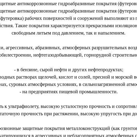
щитные антикоррозионные гидроабразивные покрытия (футеров
щитные антикоррозионные гидроабразивные покрытия (футеров
футеровка) рабочих поверхностей и сооружений выполняют из 
ействия. Такие покрытия характеризуется прекрасными изоляци
свободным литьем под давлением, так и напылением.
ии, агрессивных, абразивных, атмосферных разрушительных воз
мобилестроении, нефтегазодобывающей, горнорудной строител
- в бензине, сырой нефти и других нефтепродуктах;
 водных растворах щелочей, кислот и солей, пресной и морской в
онах, суровых атмосферных условиях, в сильнозагрязненной ат
- на предприятиях пищевой промышленности.
ь к ультрафиолету, высокую усталостную прочность и сопротив
таточную прочность при растяжении, высокую упругость при до
розионные защитные покрытия металлоконструкций (как грунтов
уатирующихся в агрессивных и неблагоприятных атмосферных с