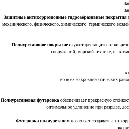
За
За
Защитные антикоррозионные гидроабразивные покрытия
(
механического, физического, химического, термического возд
Полиуретановое покрытие
служит для защиты от корроз
сооружений, морской технике, в авто
- в
- во всех макроклиматических рай
Полиуретановая футеровка
обеспечивает прекрасную стойкост
оптимальное удлинение при разрыве, дос
Футеровка полиуретаном
позволяет создавать антикор
экспл