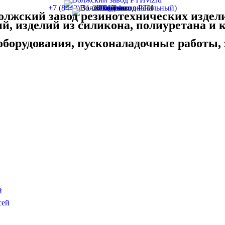
+7 (8442) 31-20-01 (многоканальный)
vzrti@bk.ru
Контакты
Главная
Статьи
олжский завод
резинотехнических
издел
й, изделий из силикона, полиуретана и
борудования, пусконаладочные работы, з
й
сей